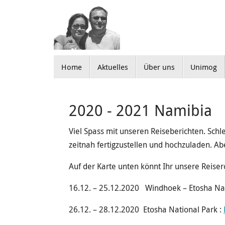
Zum
Inhalt
springen
Zum
Home
Aktuelles
Über uns
Unimog
Inhalt
springen
2020 - 2021 Namibia
Viel Spass mit unseren Reiseberichten. Sch
zeitnah fertigzustellen und hochzuladen. A
Auf der Karte unten könnt Ihr unsere Reiser
16.12. – 25.12.2020 Windhoek – Etosha Na
26.12. – 28.12.2020 Etosha National Park :