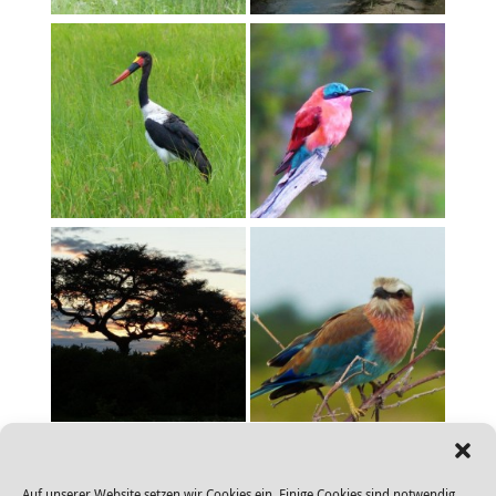
«
‹
von
2
›
»
Auf unserer Website setzen wir Cookies ein. Einige Cookies sind notwendig